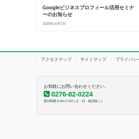
Googleビジネスプロフィール活用セミナ
ーのお知らせ
2025年10月7日
アクセスマップ
サイトマップ
プライバシ
お気軽にお問い合わせください。
0276-82-0224
受付時間 9:00-17:00 [ 土・日・祝日除く ]
定で誤り 群馬・板
国民健康保険税の賦課額算定で誤り 群
に - Jomo-
倉町、一部の世帯で過少に - 47NEWS
国民健康保険税の賦課額算定で誤り 群馬・板