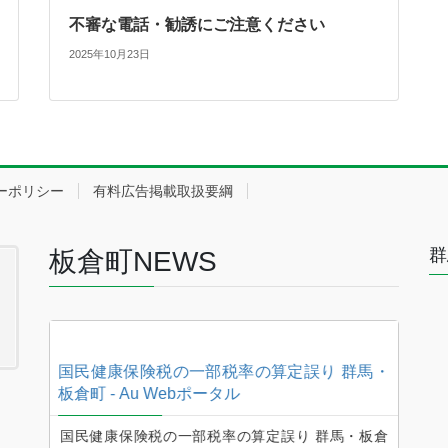
不審な電話・勧誘にご注意ください
2025年10月23日
ーポリシー
有料広告掲載取扱要綱
群
板倉町NEWS
馬・板
国民健康保険税の一部税率の算定誤り 群馬・
国民
板倉町 - Au Webポータル
板倉町
倉町、
国民健康保険税の一部税率の算定誤り 群馬・板倉
国民