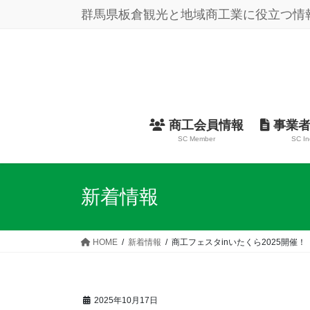
コ
ナ
群馬県板倉観光と地域商工業に役立つ情
ン
ビ
テ
ゲ
ン
ー
ツ
シ
に
ョ
移
ン
動
に
商工会員情報
事業者
移
SC Member
SC In
動
新着情報
HOME
新着情報
商工フェスタinいたくら2025開催！
2025年10月17日