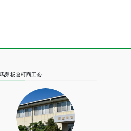
馬県板倉町商工会
健康保険税の一部税率の算定誤り 群馬・
群馬・板倉町で熱中
（群馬テレビ） - Yahoo!ニュース
搬送者47人 - Jomo-N
健康保険税の一部税率の算定誤り 群馬・板倉町
群馬・板倉町で熱中症