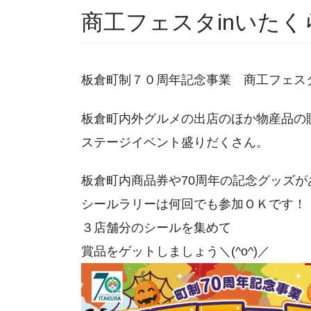
商工フェスタinいたくら
板倉町制７０周年記念事業 商工フェスタi
板倉町内外グルメの出店のほか物産品の
ステージイベント盛りだくさん。
板倉町内商品券や70周年の記念グッズが
シールラリーは何回でも参加ＯＫです！
３店舗分のシールを集めて
賞品をゲットしましょう＼(^o^)／