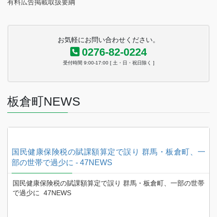
有料広告掲載取扱要綱
お気軽にお問い合わせください。
0276-82-0224
受付時間 9:00-17:00 [ 土・日・祝日除く ]
板倉町NEWS
一
国民健康保険税の賦課額算定で誤り 群馬・板倉町、一
部の世帯で過少に - 47NEWS
A
帯
国民健康保険税の賦課額算定で誤り 群馬・板倉町、一部の世帯
で過少に 47NEWS