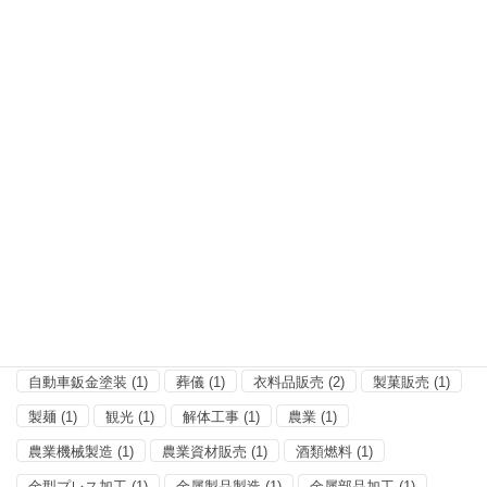
飲食・宿泊業 (10)
分類
その他
(2)
プレス金型製造
(1)
健康診断事業（医療）
(1)
土地家屋調査士
(1)
小売販売
(1)
小売雑貨
(1)
建築
(5)
建築鉄骨工事
(1)
建設
(1)
情報処理
(1)
板ガラス・アルミサッシ工事
(1)
測量士
(1)
理容
(5)
産業廃棄物処理
(1)
畳工事
(1)
石材
(1)
管工事
(1)
精肉
(1)
美容
(1)
自動車整備
(2)
自動車販売
(2)
自動車鈑金塗装
(1)
葬儀
(1)
衣料品販売
(2)
製菓販売
(1)
製麺
(1)
観光
(1)
解体工事
(1)
農業
(1)
農業機械製造
(1)
農業資材販売
(1)
酒類燃料
(1)
金型プレス加工
(1)
金属製品製造
(1)
金属部品加工
(1)