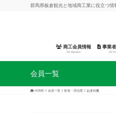
コ
ナ
群馬県板倉観光と地域商工業に役立つ情
ン
ビ
テ
ゲ
ン
ー
ツ
シ
に
ョ
移
ン
動
に
商工会員情報
事業者
移
SC Member
SC In
動
会員一覧
HOME
会員一覧
飲食・宿泊業
おぎの屋