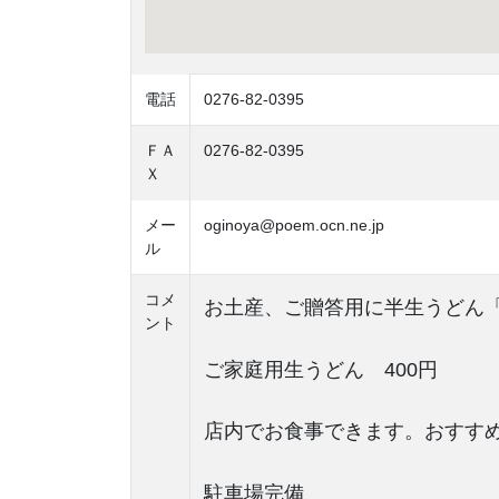
電話
0276-82-0395
ＦＡ
0276-82-0395
Ｘ
メー
oginoya@poem.ocn.ne.jp
ル
コメ
お土産、ご贈答用に半生うどん「
ント
ご家庭用生うどん 400円
店内でお食事できます。おすすめ
駐車場完備