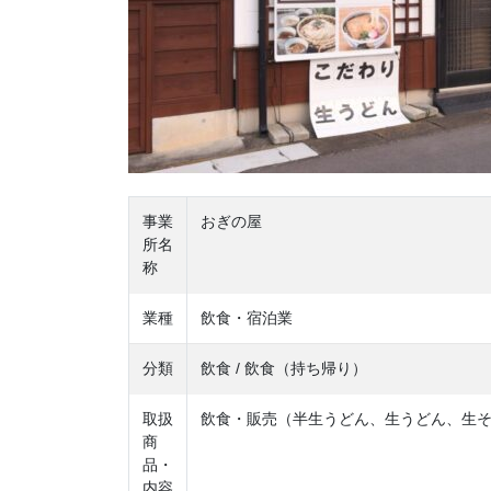
事業
おぎの屋
所名
称
業種
飲食・宿泊業
分類
飲食 / 飲食（持ち帰り）
取扱
飲食・販売（半生うどん、生うどん、生
商
品・
内容