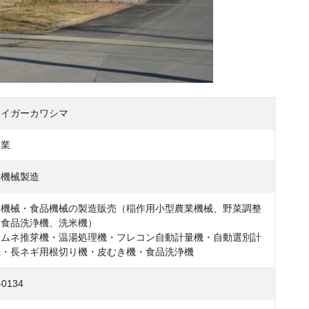
タイガーカワシマ
造業
業機械製造
業機械・食品機械の製造販売（稲作用小型農業機械、野菜調整
、食品洗浄機、洗米機）
トムネ推芽機・温湯処理機・フレコン自動計量機・自動選別計
機・長ネギ用根切り機・皮むき機・食品洗浄機
-0134