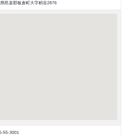
県邑楽郡板倉町大字籾谷2876
6-55-3001