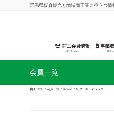
コ
ナ
群馬県板倉観光と地域商工業に役立つ情
ン
ビ
テ
ゲ
ン
ー
ツ
シ
に
ョ
移
ン
動
に
商工会員情報
事業者
移
SC Member
SC In
動
会員一覧
HOME
会員一覧
製造業
㈱タイガーカワシマ