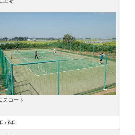
社工場
ニスコート
 日 / 祝日