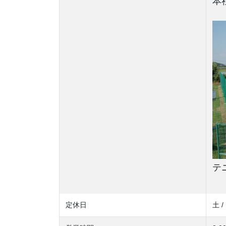
本
テ
定休日
土 /