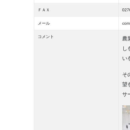
ＦＡＸ
027
メール
com
コメント
農
し
い
そ
望
サ