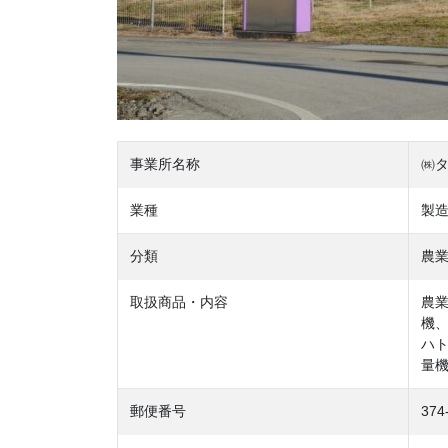
事業所名称
㈱
業種
製
分類
農
取扱商品・内容
農
機
ハ
量
郵便番号
374