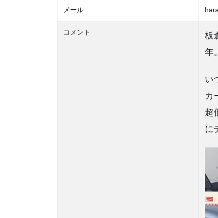
メール
har
コメント
板
年
い
カ
超
に