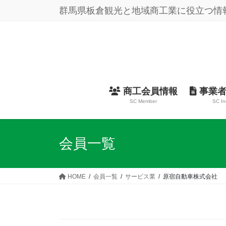
コ
ナ
群馬県板倉観光と地域商工業に役立つ情
ン
ビ
テ
ゲ
ン
ー
ツ
シ
に
ョ
移
ン
動
に
商工会員情報
事業者
移
SC Member
SC In
動
会員一覧
HOME
会員一覧
サービス業
原宿自動車株式会社