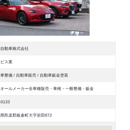
宿自動車株式会社
ービス業
車整備 / 自動車販売 / 自動車鈑金塗装
産オールメーカー全車種販売・車検・一般整備・鈑金
-0133
県邑楽郡板倉町大字岩田872