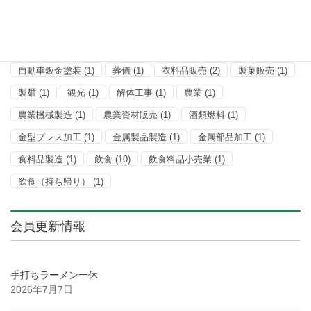
板ガラス・アルミサッシ工事
(1)
測量士
(1)
理容
(5)
産業廃棄物処理
(1)
畳工事
(1)
石材
(1)
管工事
(1)
精肉
(1)
美容
(1)
自動車整備
(2)
自動車販売
(2)
自動車鈑金塗装
(1)
葬儀
(1)
衣料品販売
(2)
製菓販売
(1)
製麺
(1)
観光
(1)
解体工事
(1)
農業
(1)
農業機械製造
(1)
農業資材販売
(1)
酒類燃料
(1)
金型プレス加工
(1)
金属製品製造
(1)
金属部品加工
(1)
食料品製造
(1)
飲食
(10)
飲食料品小売業
(1)
飲食（持ち帰り）
(1)
会員更新情報
手打ちラーメン一休
2026年7月7日