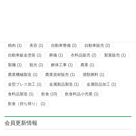
土地家屋調査士
(1)
小売販売
(1)
小売雑貨
(1)
建築
(5)
建築鉄骨工事
(1)
建設
(1)
情報処理
(1)
板ガラス・アルミサッシ工事
(1)
測量士
(1)
理容
(5)
産業廃棄物処理
(1)
畳工事
(1)
石材
(1)
管工事
(1)
精肉
(1)
美容
(1)
自動車整備
(2)
自動車販売
(2)
自動車鈑金塗装
(1)
葬儀
(1)
衣料品販売
(2)
製菓販売
(1)
製麺
(1)
観光
(1)
解体工事
(1)
農業
(1)
農業機械製造
(1)
農業資材販売
(1)
酒類燃料
(1)
金型プレス加工
(1)
金属製品製造
(1)
金属部品加工
(1)
食料品製造
(1)
飲食
(10)
飲食料品小売業
(1)
飲食（持ち帰り）
(1)
会員更新情報