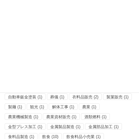
分類
その他
(2)
プレス金型製造
(1)
健康診断事業（医療）
(1)
土地家屋調査士
(1)
小売販売
(1)
小売雑貨
(1)
建築
(5)
建築鉄骨工事
(1)
建設
(1)
情報処理
(1)
板ガラス・アルミサッシ工事
(1)
測量士
(1)
理容
(5)
産業廃棄物処理
(1)
畳工事
(1)
石材
(1)
管工事
(1)
精肉
(1)
美容
(1)
自動車整備
(2)
自動車販売
(2)
自動車鈑金塗装
(1)
葬儀
(1)
衣料品販売
(2)
製菓販売
(1)
製麺
(1)
観光
(1)
解体工事
(1)
農業
(1)
農業機械製造
(1)
農業資材販売
(1)
酒類燃料
(1)
金型プレス加工
(1)
金属製品製造
(1)
金属部品加工
(1)
食料品製造
(1)
飲食
(10)
飲食料品小売業
(1)